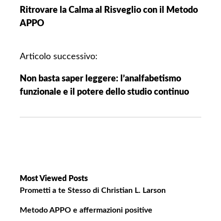
a
Ritrovare la Calma al Risveglio con il Metodo
v
APPO
i
g
a
Articolo successivo:
z
Non basta saper leggere: l’analfabetismo
i
funzionale e il potere dello studio continuo
o
n
e
a
r
t
i
Most Viewed Posts
c
Prometti a te Stesso di Christian L. Larson
o
Metodo APPO e affermazioni positive
l