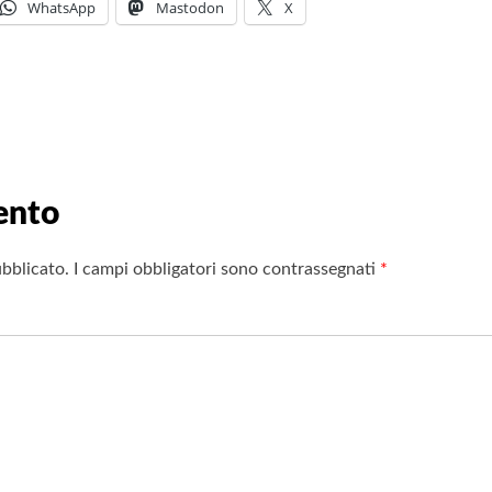
WhatsApp
Mastodon
X
ento
ubblicato.
I campi obbligatori sono contrassegnati
*