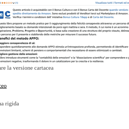
are la versione cartacea
ceo
na rigida