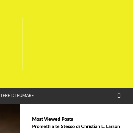
CERC
TERE DI FUMARE
Most Viewed Posts
Prometti a te Stesso di Christian L. Larson