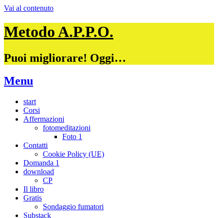
Vai al contenuto
Metodo A.P.P.O.
Puoi migliorare! Oggi…
Menu
start
Corsi
Affermazioni
fotomeditazioni
Foto 1
Contatti
Cookie Policy (UE)
Domanda 1
download
CP
Il libro
Gratis
Sondaggio fumatori
Substack