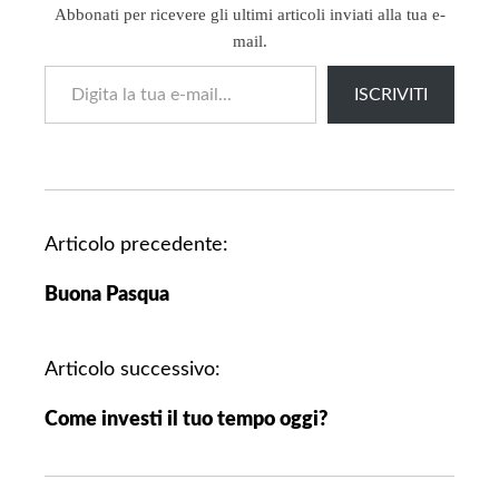
Abbonati per ricevere gli ultimi articoli inviati alla tua e-
mail.
Digita la tua e-mail...
ISCRIVITI
N
Articolo precedente:
a
Buona Pasqua
v
i
g
Articolo successivo:
a
Come investi il tuo tempo oggi?
z
i
o