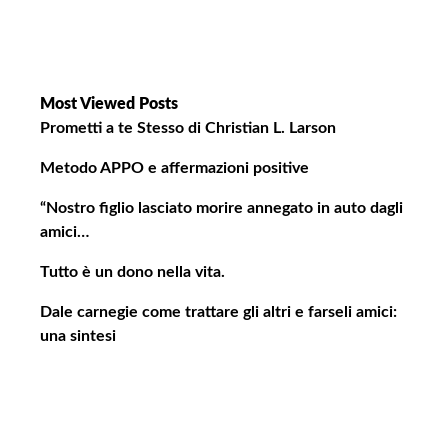
n
e
a
r
Most Viewed Posts
t
Prometti a te Stesso di Christian L. Larson
i
Metodo APPO e affermazioni positive
c
o
“Nostro figlio lasciato morire annegato in auto dagli
l
amici…
o
Tutto è un dono nella vita.
Dale carnegie come trattare gli altri e farseli amici:
una sintesi