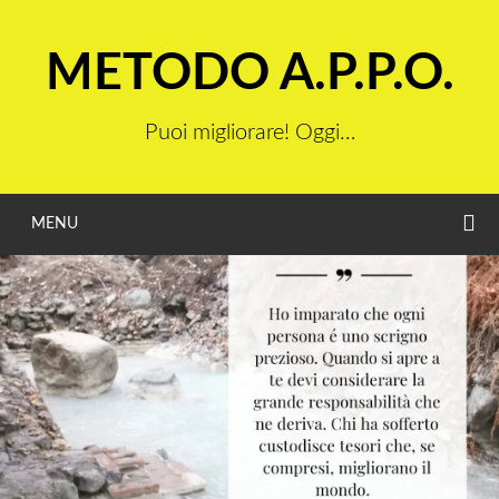
Vai
al
METODO A.P.P.O.
contenuto
Puoi migliorare! Oggi…
C
MENU