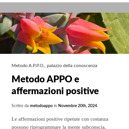
un
dono
nella
vita.
Metodo A.P.P.O.
,
palazzo della conoscenza
Metodo APPO e
affermazioni positive
Scritto da
metodoappo
in
Novembre 20th, 2024
.
Le affermazioni positive ripetute con costanza
possono riprogrammare la mente subconscia,