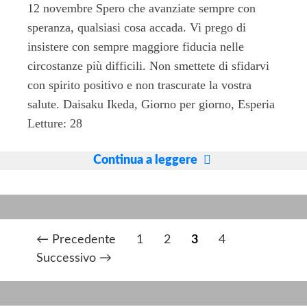
12 novembre Spero che avanziate sempre con
speranza, qualsiasi cosa accada. Vi prego di
insistere con sempre maggiore fiducia nelle
circostanze più difficili. Non smettete di sfidarvi
con spirito positivo e non trascurate la vostra
salute. Daisaku Ikeda, Giorno per giorno, Esperia
Letture: 28
12
Continua a leggere
Novembre
2024
N
← Precedente
1
2
3
4
a
Successivo →
v
i