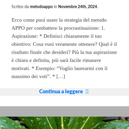
Scritto da
metodoappo
in
Novembre 24th, 2024
.
Ecco come puoi usare la strategia del metodo
APPO per combattere la procrastinazione: 1.
Aspirazione: * Definisci chiaramente il tuo
obiettivo: Cosa vuoi veramente ottenere? Qual è il
risultato finale che desideri? Più la tua aspirazione
è chiara e definita, più sarà facile rimanere
motivati. * Esempio: “Voglio laurearmi con il
massimo dei voti”. * […]
Come
Continua a leggere
smettere
di
sentirsi
pigri