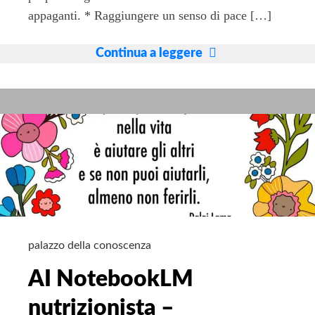
appaganti. * Raggiungere un senso di pace […]
Il
Continua a leggere
metodo
APPO
e
l’equilibrio
palazzo della conoscenza
AI NotebookLM
nutrizionista –