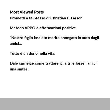
g
a
Most Viewed Posts
z
Prometti a te Stesso di Christian L. Larson
i
Metodo APPO e affermazioni positive
o
n
“Nostro figlio lasciato morire annegato in auto dagli
e
amici…
a
Tutto è un dono nella vita.
r
t
Dale carnegie come trattare gli altri e farseli amici:
i
una sintesi
c
o
l
i