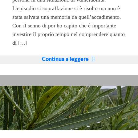
L’episodio si sopraffazione si è risolto ma non è
stata salvata una memoria da quell’accadimento.
Con il senno di poi ho capito che è importante
investire il proprio tempo nel comprendere quanto
di […]
Ti
Continua a leggere
alleni
mentalmente
ogni
giorno
a
vedere
i
dettagli
nascosti?