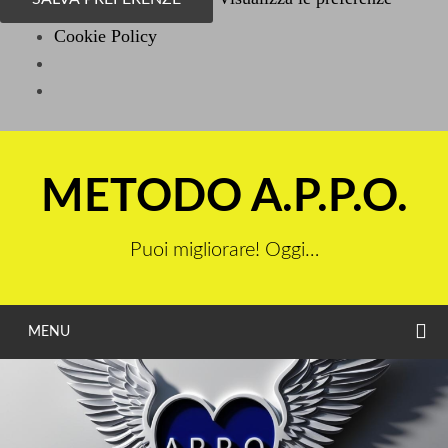
Cookie Policy
Vai
al
METODO A.P.P.O.
contenuto
Puoi migliorare! Oggi…
C
MENU