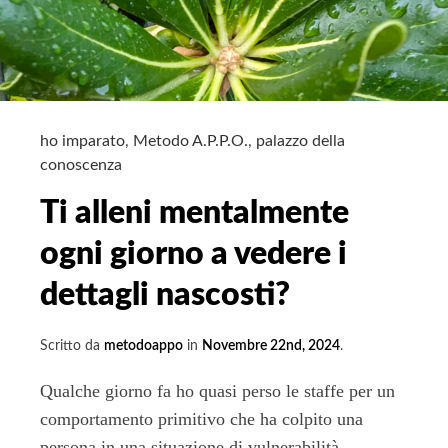
e
stanchi
tutto
il
tempo?
La
ho imparato
,
Metodo A.P.P.O.
,
palazzo della
conoscenza
fine
della
Ti alleni mentalmente
procrastinazione
ogni giorno a vedere i
dettagli nascosti?
Scritto da
metodoappo
in
Novembre 22nd, 2024
.
Qualche giorno fa ho quasi perso le staffe per un
comportamento primitivo che ha colpito una
persona in una situazione di vulnerabilità.