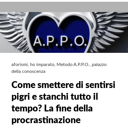
come
trattare
gli
altri
e
farseli
amici:
una
sintesi
aforismi
,
ho imparato
,
Metodo A.P.P.O.
,
palazzo
della conoscenza
Come smettere di sentirsi
pigri e stanchi tutto il
tempo? La fine della
procrastinazione