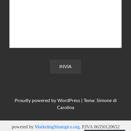
INVIA
Proudly powered by
WordPress
|
Tema: Simone di
Carolina
powered by
MarketingStrategico.org
. P.IVA 06350120652