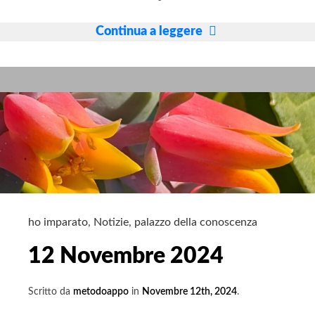
SIAMO
Continua a leggere
ENTRATI
A
GAZA,
l’inferno
in
terra
ho imparato
,
Notizie
,
palazzo della conoscenza
12 Novembre 2024
Scritto da
metodoappo
in
Novembre 12th, 2024
.