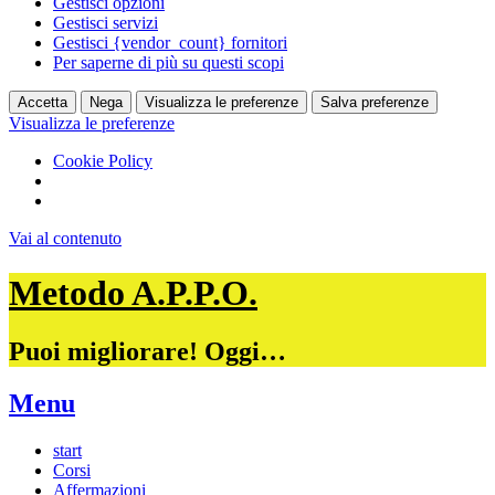
Gestisci opzioni
Gestisci servizi
Gestisci {vendor_count} fornitori
Per saperne di più su questi scopi
Accetta
Nega
Visualizza le preferenze
Salva preferenze
Visualizza le preferenze
Cookie Policy
Vai al contenuto
Metodo A.P.P.O.
Puoi migliorare! Oggi…
Menu
start
Corsi
Affermazioni