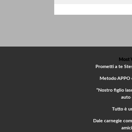
Most 
Prometti a te Stes
Metodo APPO e 
“Nostro figlio la
auto 
Tutto è u
Dale carnegie come 
amici