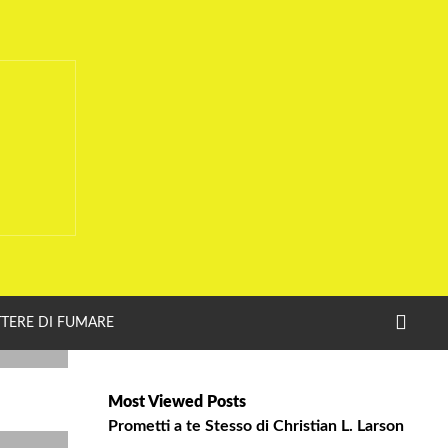
CERC
TERE DI FUMARE
Most Viewed Posts
Prometti a te Stesso di Christian L. Larson