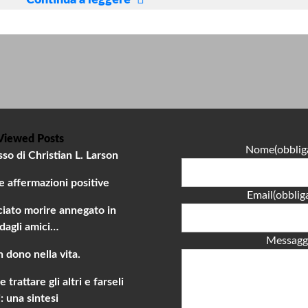
Continua a leggere
ENTRATI
A
GAZA,
l’inferno
in
terra
Viewed Posts
Nome
(obblig
so di Christian L. Larson
affermazioni positive
Email
(obblig
sciato morire annegato in
dagli amici…
Messagg
n dono nella vita.
trattare gli altri e farseli
: una sintesi