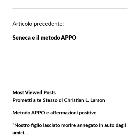
N
Articolo precedente:
a
Seneca e il metodo APPO
v
i
g
a
z
i
o
Most Viewed Posts
n
Prometti a te Stesso di Christian L. Larson
e
Metodo APPO e affermazioni positive
a
r
“Nostro figlio lasciato morire annegato in auto dagli
amici…
t