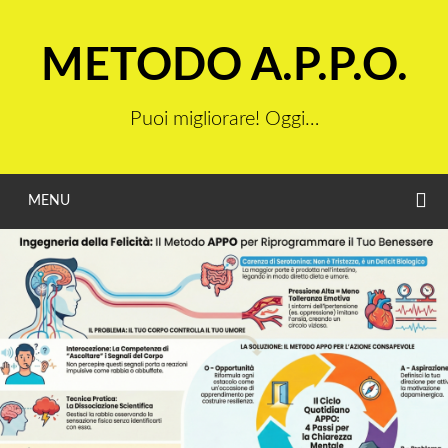
Vai
al
METODO A.P.P.O.
contenuto
Puoi migliorare! Oggi…
C
MENU