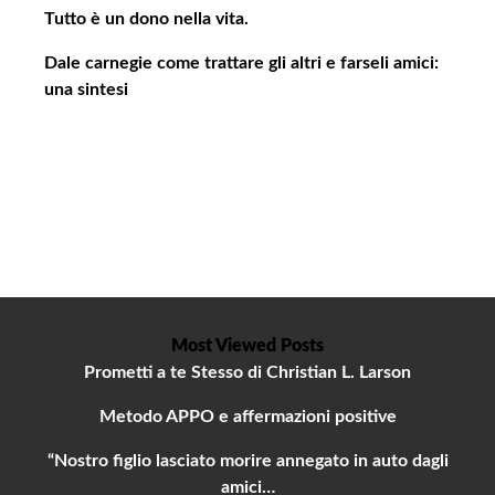
i
Tutto è un dono nella vita.
c
Dale carnegie come trattare gli altri e farseli amici:
o
una sintesi
l
o
Most Viewed Posts
Prometti a te Stesso di Christian L. Larson
Metodo APPO e affermazioni positive
“Nostro figlio lasciato morire annegato in auto dagli
amici…